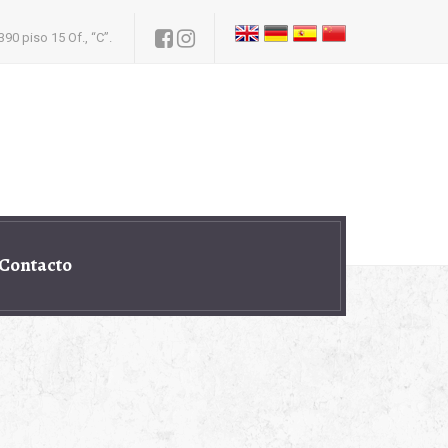
90 piso 15 Of., “C”.
Contacto